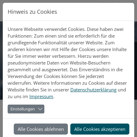
Direkt zur Hauptnavigation springen
Direkt zum Inhalt springen
Hinweis zu Cookies
Unsere Webseite verwendet Cookies. Diese haben zwei
Funktionen: Zum einen sind sie erforderlich für die
STECADO GMBH
grundlegende Funktionalität unserer Website. Zum
anderen können wir mit Hilfe der Cookies unsere Inhalte
IT-SERVICES
für Sie immer weiter verbessern. Hierzu werden
pseudonymisierte Daten von Website-Besuchern
gesammelt und ausgewertet. Das Einverständnis in die
WIR HABEN WAS SIE SUCHEN
Verwendung der Cookies können Sie jederzeit
widerrufen. Weitere Informationen zu Cookies auf dieser
Website finden Sie in unserer
Datenschutzerklärung
und
zu uns im
Impressum
.
Einstellungen
Alle Cookies ablehnen
Alle Cookies akzeptieren